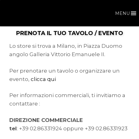
Vai
al
MENU
contenuto
IL MERCATO DEL DUOMO
PRENOTA IL TUO TAVOLO / EVENTO
Lo store si trova a Milano, in Piazza Duomo
angolo Galleria Vittorio Emanuele II.
Per prenotare un tavolo o organizzare un
evento,
clicca qui
Per informazioni commerciali, ti invitiamo a
contattare :
DIREZIONE COMMERCIALE
tel
: +39 02.86331924 oppure +39 02.86331923