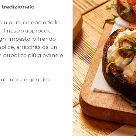
 tradizionale
.
più pura, celebrando le
a
. Il nostro approccio
 ogni impasto, offrendo
lice, arricchita da un
n pubblico più giovane e
autentica e genuina.