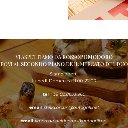
VI ASPETTIAMO DA
ROSSOPOMODORO
TROVI AL
SECONDO PIANO
DE IL MERCATO DEL DU
Siamo aperti:
Lunedì-Domenica 11.00-22.00
tel
: +39
02.86331960
email
:
stella.arcuri@autogrill.net
email
:
ilmercatodelduomo@autogrill.net