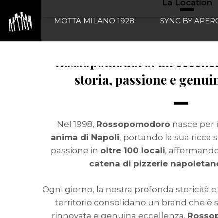
La Location
Vai
al
MOTTA MILANO 1928
SYNC BY APER
contenuto
Rossopomodoro: un’eccelle
storia, passione e genui
Nel 1998,
Rossopomodoro
nasce per i
anima di Napoli
, portando la sua ricca s
passione in
oltre 100 locali
, affermand
catena di pizzerie napoleta
Ogni giorno, la nostra profonda storicità e
territorio consolidano un brand che è 
rinnovata e genuina eccellenza.
Rosso