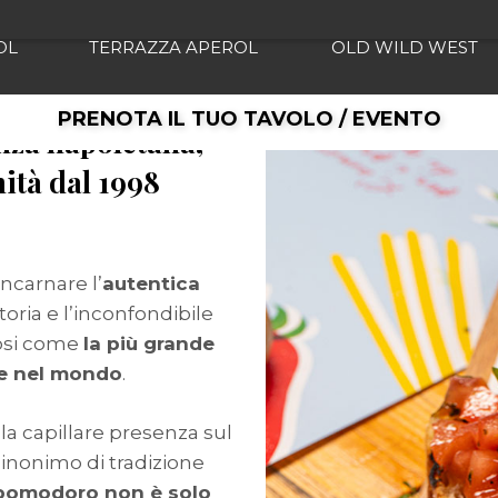
OL
TERRAZZA APEROL
OLD WILD WEST
PRENOTA IL TUO TAVOLO / EVENTO
nza napoletana,
nità dal 1998
ncarnare l’
autentica
toria e l’inconfondibile
osi come
la più grande
ne nel mondo
.
 la capillare presenza sul
sinonimo di tradizione
pomodoro non è solo