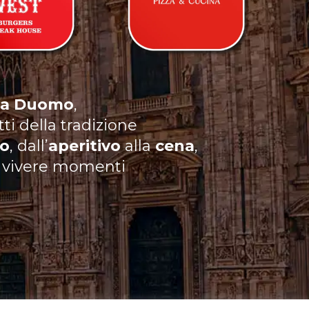
za Duomo
,
tti della tradizione
zo
, dall’
aperitivo
alla
cena
,
er vivere momenti