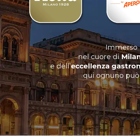
Immerso n
nel cuore di
Mila
e dell’
eccellenza gastron
qui ognuno può t