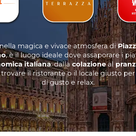
ella magica e vivace atmosfera di
Piaz
no
, è il luogo ideale dove assaporare i pia
omica italiana
: dalla
colazione
al
pran
rovare il ristorante o il locale giusto p
di gusto e relax.