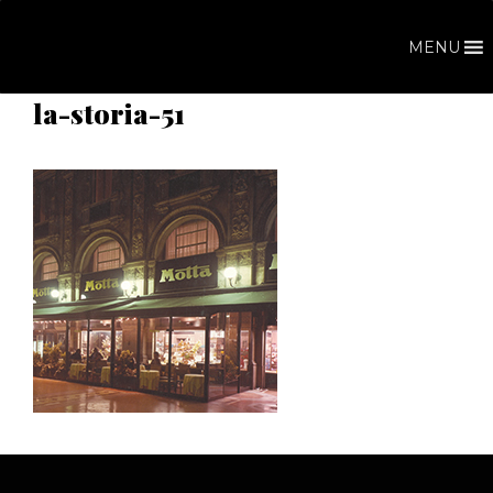
Vai
al
MENU
contenuto
la-storia-51