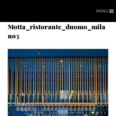
Vai
al
MENU
contenuto
Motta_ristorante_duomo_mila
no3