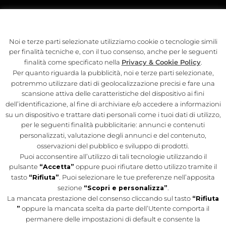
IL PROGETTO
Noi e terze parti selezionate utilizziamo cookie o tecnologie simili
LA STORIA
per finalità tecniche e, con il tuo consenso, anche per le seguenti
LA FELTRINELLI
finalità come specificato nella
Privacy & Cookie Policy
.
Per quanto riguarda la pubblicità, noi e terze parti selezionate,
CONTATTI
potremmo utilizzare dati di geolocalizzazione precisi e fare una
scansione attiva delle caratteristiche del dispositivo ai fini
dell’identificazione, al fine di archiviare e/o accedere a informazioni
MOTTA MILANO 1928
su un dispositivo e trattare dati personali come i tuoi dati di utilizzo,
SYNC BY APEROL
per le seguenti finalità pubblicitarie: annunci e contenuti
personalizzati, valutazione degli annunci e del contenuto,
TERRAZZA APEROL
osservazioni del pubblico e sviluppo di prodotti.
OLD WILD WEST
Puoi acconsentire all’utilizzo di tali tecnologie utilizzando il
pulsante
“Accetta”
oppure puoi rifiutare detto utilizzo tramite il
ROSSOPOMODORO
tasto
“Rifiuta”
. Puoi selezionare le tue preferenze nell’apposita
sezione
“Scopri e personalizza”
.
La mancata prestazione del consenso cliccando sul tasto
“Rifiuta
Il Mercato del Duomo è un progetto di Autogrill.
Legal
”
oppure la mancata scelta da parte dell’Utente comporta il
Disclaimer
|
Privacy
permanere delle impostazioni di default e consente la