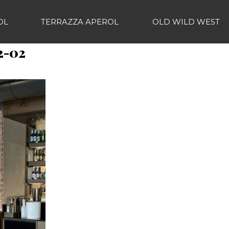
OL
TERRAZZA APEROL
OLD WILD WEST
2-02