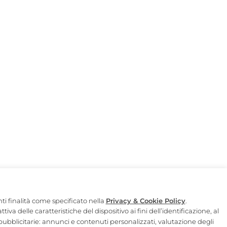
Il Mercato del Duomo è un progetto di Autogrill.
nti finalità come specificato nella
Privacy & Cookie Policy
.
Legal Disclaimer
|
Privacy
a delle caratteristiche del dispositivo ai fini dell’identificazione, al
à pubblicitarie: annunci e contenuti personalizzati, valutazione degli