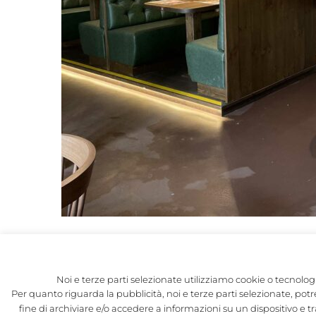
IL PROG
Noi e terze parti selezionate utilizziamo cookie o tecnologi
Per quanto riguarda la pubblicità, noi e terze parti selezionate, potre
LA STORI
fine di archiviare e/o accedere a informazioni su un dispositivo e tr