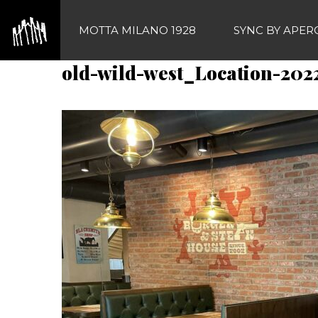
Vai
al
MOTTA MILANO 1928
SYNC BY APER
contenuto
old-wild-west_Location-202