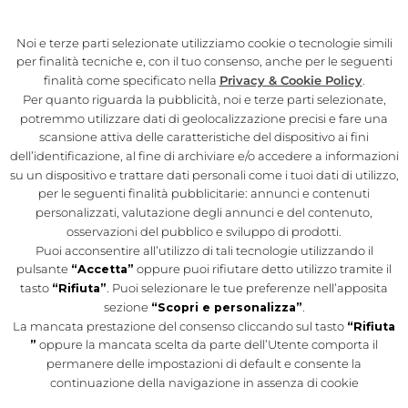
IL PROGETTO
Noi e terze parti selezionate utilizziamo cookie o tecnologie simili
LA STORIA
per finalità tecniche e, con il tuo consenso, anche per le seguenti
LA FELTRINELLI
finalità come specificato nella
Privacy & Cookie Policy
.
Per quanto riguarda la pubblicità, noi e terze parti selezionate,
CONTATTI
potremmo utilizzare dati di geolocalizzazione precisi e fare una
scansione attiva delle caratteristiche del dispositivo ai fini
dell’identificazione, al fine di archiviare e/o accedere a informazioni
MOTTA MILANO 1928
su un dispositivo e trattare dati personali come i tuoi dati di utilizzo,
SYNC BY APEROL
per le seguenti finalità pubblicitarie: annunci e contenuti
personalizzati, valutazione degli annunci e del contenuto,
TERRAZZA APEROL
osservazioni del pubblico e sviluppo di prodotti.
OLD WILD WEST
Puoi acconsentire all’utilizzo di tali tecnologie utilizzando il
pulsante
“Accetta”
oppure puoi rifiutare detto utilizzo tramite il
ROSSOPOMODORO
tasto
“Rifiuta”
. Puoi selezionare le tue preferenze nell’apposita
sezione
“Scopri e personalizza”
.
La mancata prestazione del consenso cliccando sul tasto
“Rifiuta
Il Mercato del Duomo è un progetto di Autogrill.
Legal
”
oppure la mancata scelta da parte dell’Utente comporta il
Disclaimer
|
Privacy
permanere delle impostazioni di default e consente la
continuazione della navigazione in assenza di cookie