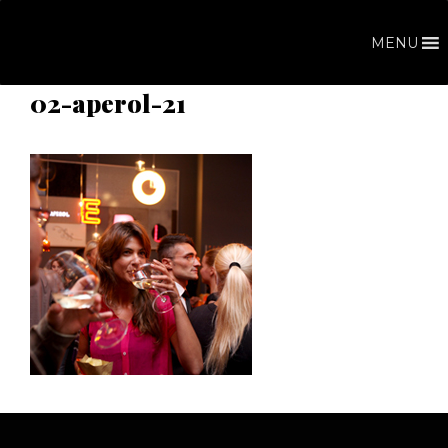
Vai
al
MENU
contenuto
02-aperol-21